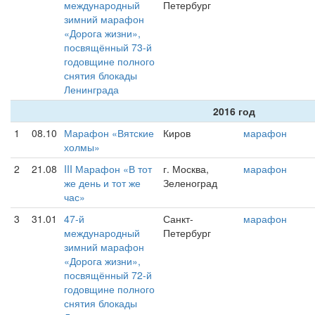
международный
Петербург
зимний марафон
«Дорога жизни»,
посвящённый 73-й
годовщине полного
снятия блокады
Ленинграда
2016 год
1
08.10
Марафон «Вятские
Киров
марафон
холмы»
2
21.08
III Марафон «В тот
г. Москва,
марафон
же день и тот же
Зеленоград
час»
3
31.01
47-й
Санкт-
марафон
международный
Петербург
зимний марафон
«Дорога жизни»,
посвящённый 72-й
годовщине полного
снятия блокады