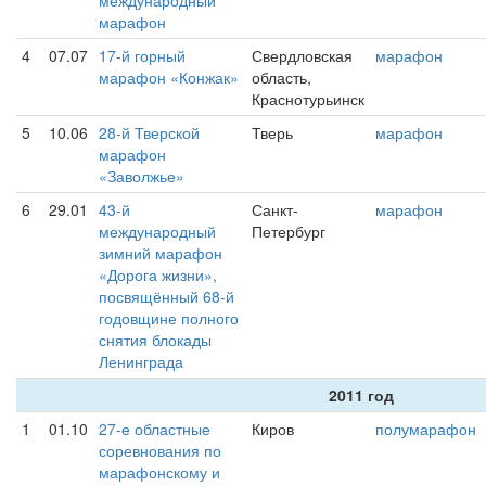
международный
марафон
4
07.07
17-й горный
Свердловская
марафон
марафон «Конжак»
область,
Краснотурьинск
5
10.06
28-й Тверской
Тверь
марафон
марафон
«Заволжье»
6
29.01
43-й
Санкт-
марафон
международный
Петербург
зимний марафон
«Дорога жизни»,
посвящённый 68-й
годовщине полного
снятия блокады
Ленинграда
2011 год
1
01.10
27-е областные
Киров
полумарафон
соревнования по
марафонскому и