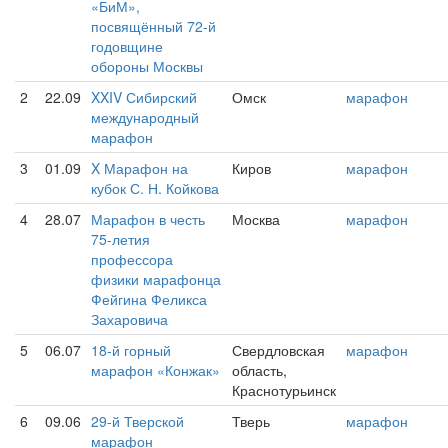
«БиМ»,
посвящённый 72-й
годовщине
обороны Москвы
2
22.09
XXIV Сибирский
Омск
марафон
международный
марафон
3
01.09
X Марафон на
Киров
марафон
кубок С. Н. Койкова
4
28.07
Марафон в честь
Москва
марафон
75-летия
профессора
физики марафонца
Фейгина Феликса
Захаровича
5
06.07
18-й горный
Свердловская
марафон
марафон «Конжак»
область,
Краснотурьинск
6
09.06
29-й Тверской
Тверь
марафон
марафон