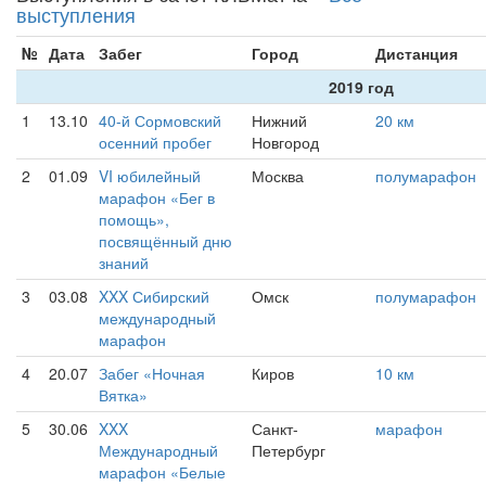
выступления
№
Дата
Забег
Город
Дистанция
2019 год
1
13.10
40-й Сормовский
Нижний
20 км
осенний пробег
Новгород
2
01.09
VI юбилейный
Москва
полумарафон
марафон «Бег в
помощь»,
посвящённый дню
знаний
3
03.08
XXX Сибирский
Омск
полумарафон
международный
марафон
4
20.07
Забег «Ночная
Киров
10 км
Вятка»
5
30.06
XXX
Санкт-
марафон
Международный
Петербург
марафон «Белые