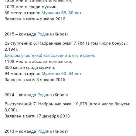
1346 место в абсолютном зачёте,
1023 место среди мужчин,
69 место в группе
Мужчины 65–69 лет
.
Заявлен в матч 4 января 2016
2015 – команда
Родина
(Киров)
Выступлений: 6. Набранные очки: 7,784 (в том числе бонусы:
2,194).
Диплом участника
;
как сохранить его в файл
.
1108 место в абсолютном зачёте,
850 место среди мужчин,
94 место в группе
Мужчины 60–64 лет
.
Заявлен в матч 3 января 2015
2014 – команда
Родина
(Киров)
Выступлений: 7. Набранные очки: 10,678 (в том числе бонусы:
3,000).
Заявлен в матч 17 декабря 2013
2013 – команда
Родина
(Киров)