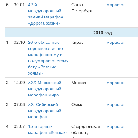
6
30.01
42-й
Санкт-
марафон
международный
Петербург
зимний марафон
«Дорога жизни»
2010 год
1
02.10
26-е областные
Киров
марафон
соревнования по
марафонскому и
полумарафонскому
бегу «Вятские
холмы»
2
12.09
XXX Московский
Москва
марафон
международный
марафон мира
3
07.08
XXI Сибирский
Омск
марафон
международный
марафон
4
03.07
15-й горный
Свердловская
марафон
марафон «Конжак»
область,