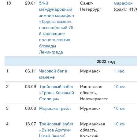
18
29.01
54-й
Санкт-
марафон
международный
Петербург
(факт.: 417
зимний марафон
«Дорога жизни»,
посвящённый 79-
й годовщине
полного снятия
блокады
Ленинграда
2022 год
1
06.11
Часовой бег в
Мурманск
1 час
манеже
2
03.09
Трейловый забег
Ростовская
10 км
«Тропы Казачьей
область,
Столицы»
Новочеркасск
3
06.08
Морошка трейл
Мурманск
10 км
4
16.07
Трейловый забег
Мурманская
10 км
«Вызов Арктики
область,
[Край Земли]
Кольский