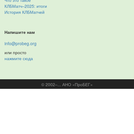
Что это такое
КЛБМатч–2025: итоги
История КЛБМатчей
Напишите нам
info@probeg.org
или просто
нажмите сюда
© 2002–... АНО «ПроБЕГ»