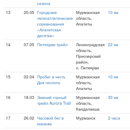
сезона
13
20.05
Городские
Мурманская
10 км
легкоатлетические
область,
соревнования
Апатиты
«Апатитская
десятка»
14
07.05
Петяярви трейл
Ленинградская
22 км
область,
Приозерский
район,
п. Петяярви
15
02.04
Пробег в честь
Мурманская
10 км
Дня геолога
область,
Апатиты
16
18.03
Зимний горный
Мурманская
30 км
трейл Aurora Trail
область,
Кандалакша
17
26.02
Часовой бег в
Мурманск
2 часа
манеже