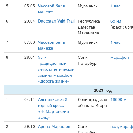
5
05.05
Часовой бег в
Мурманск
1 час
манеже
6
20.04
Dagestan Wild Trail
Республика
65 км
Дагестан,
(факт.: 654
Махачкала
7
07.03
Часовой бег в
Мурманск
1 час
манеже
8
28.01
55-й
Санкт-
марафон
традиционный
Петербург
легкоатлетический
зимний марафон
«Дорога жизни»
2023 год
1
04.11
Альпинистский
Ленинградская
18600 м
горный кросс
область, Игора
«НеМартовский
Заяц»
2
29.10
Арена Марафон
Санкт-
полумара
Петербург