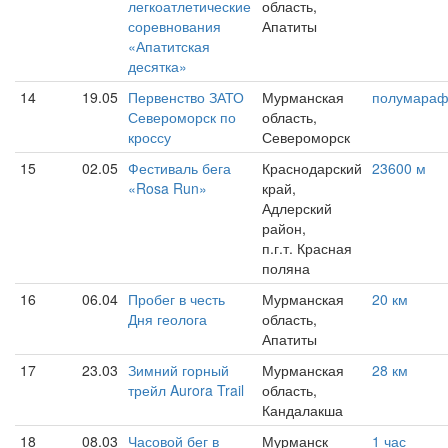
легкоатлетические
область,
соревнования
Апатиты
«Апатитская
десятка»
14
19.05
Первенство ЗАТО
Мурманская
полумара
Североморск по
область,
кроссу
Североморск
15
02.05
Фестиваль бега
Краснодарский
23600 м
«Rosa Run»
край,
Адлерский
район,
п.г.т. Красная
поляна
16
06.04
Пробег в честь
Мурманская
20 км
Дня геолога
область,
Апатиты
17
23.03
Зимний горный
Мурманская
28 км
трейл Aurora Trail
область,
Кандалакша
18
08.03
Часовой бег в
Мурманск
1 час