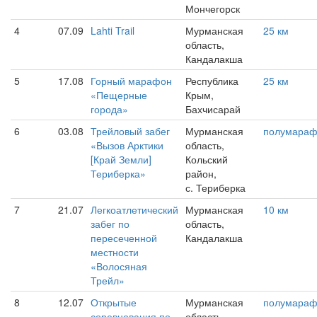
Мончегорск
4
07.09
Lahti Trail
Мурманская
25 км
область,
Кандалакша
5
17.08
Горный марафон
Республика
25 км
«Пещерные
Крым,
города»
Бахчисарай
6
03.08
Трейловый забег
Мурманская
полумара
«Вызов Арктики
область,
[Край Земли]
Кольский
Териберка»
район,
с. Териберка
7
21.07
Легкоатлетический
Мурманская
10 км
забег по
область,
пересеченной
Кандалакша
местности
«Волосяная
Трейл»
8
12.07
Открытые
Мурманская
полумара
соревнования по
область,