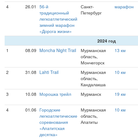
4
26.01
56-й
Санкт-
марафон
традиционный
Петербург
легкоатлетический
зимний марафон
«Дорога жизни»
2024 год
1
08.09
Moncha Night Trail
Мурманская
13 км
область,
Мончегорск
2
31.08
Lahti Trail
Мурманская
10 км
область,
Кандалакша
3
10.08
Морошка трейл
Мурманск
19 км
4
01.06
Городские
Мурманская
10 км
легкоатлетические
область,
соревнования
Апатиты
«Апатитская
десятка»