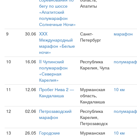
бегу по шоссе
Апатиты
«Апатитский
полумарафон
Солнечные Ночи»
9
30.06
XXX
Санкт-
марафон
Международный
Петербург
марафон «Белые
ночи»
10
16.06
II Чупинский
Республика
полумара
полумарафон
Карелия, Чупа
«Северная
Карелия»
11
12.06
Пробег Нива 2 —
Мурманская
10 км
Кандалакша
область,
Кандалакша
12
02.06
Петрозаводский
Республика
полумара
марафон
Карелия,
Петрозаводск
13
26.05
Городские
Мурманская
10 км