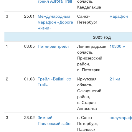
трейл Aurora Trail
область,
Кандалакша
3
25.01
Международный
Санкт-
марафон
марафон «Дорога
Петербург
жизни»
2025 год
1
03.05
Петяярви трейл
Ленинградская
10300 м
область,
Приозерский
район,
п. Петяярви
2
01.03
Трейл «Baikal Ice
Иркутская
21 км
Trail»
область,
Слюдянский
район,
с. Старая
Ангасолка
3
23.02
Зимний
г. Санкт-
полумара
Павловский забег
Петербург,
Павловск