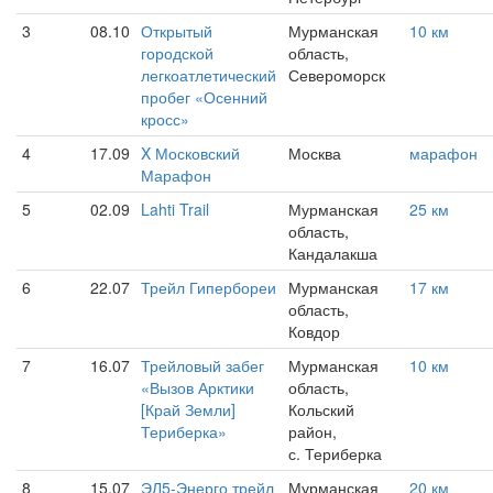
3
08.10
Открытый
Мурманская
10 км
городской
область,
легкоатлетический
Североморск
пробег «Осенний
кросс»
4
17.09
X Московский
Москва
марафон
Марафон
5
02.09
Lahti Trail
Мурманская
25 км
область,
Кандалакша
6
22.07
Трейл Гипербореи
Мурманская
17 км
область,
Ковдор
7
16.07
Трейловый забег
Мурманская
10 км
«Вызов Арктики
область,
[Край Земли]
Кольский
Териберка»
район,
с. Териберка
8
15.07
ЭЛ5-Энерго трейл
Мурманская
20 км