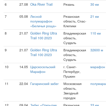
6
27.08
Oka River Trail
Рязань
30 км
7
05.08
Лесной
Рязанская
21 км
полумарафон
область, Спас-
«Беличья роща»
Клепики
8
21.07
Golden Ring Ultra
Владимирская
110 км
Trail 100 2023
область,
Суздаль
9
21.07
Golden Ring Ultra
Владимирская
32600 м
Trail 100 2023
область,
Суздаль
10
14.05
Царскосельский
г. Санкт-
марафон
Марафон
Петербург,
Пушкин
11
22.04
Гагаринский забег
Московская
полумар
область,
Звездный
городок
12
09.04
Забег «Открытие
Рязанская
33 км