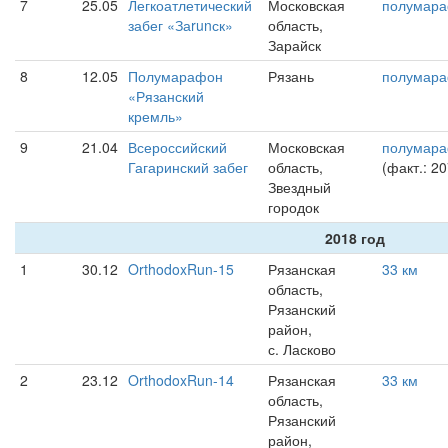
7
25.05
Легкоатлетический
Московская
полумар
забег «Заrunск»
область,
Зарайск
8
12.05
Полумарафон
Рязань
полумар
«Рязанский
кремль»
9
21.04
Всероссийский
Московская
полумар
Гагаринский забег
область,
(факт.: 2
Звездный
городок
2018 год
1
30.12
OrthodoxRun-15
Рязанская
33 км
область,
Рязанский
район,
с. Ласково
2
23.12
OrthodoxRun-14
Рязанская
33 км
область,
Рязанский
район,