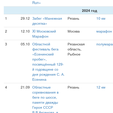
Run»
2024 год
1
29.12
Забег «Манежная
Рязань
10 км
десятка»
2
12.10
XI Московский
Москва
марафон
Марафон
3
05.10
Областной
Рязанская
полумар
фестиваль бега
область,
«Есенинский
Рыбное
пробег»,
посвящённый 129-
й годовщине со
дня рождения С. А.
Есенина
4
21.09
Областные
Рязань
12 км
соревнования в
беге по шоссе,
памяти дважды
Героя СССР
В.В.Аксенова, в