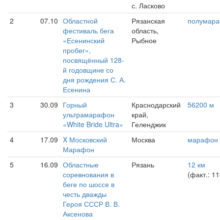
с. Ласково
2
07.10
Областной
Рязанская
полумар
фестиваль бега
область,
«Есенинский
Рыбное
пробег»,
посвящённый 128-
й годовщине со
дня рождения С. А.
Есенина
3
30.09
Горный
Краснодарский
56200 м
ультрамарафон
край,
«White Bride Ultra»
Геленджик
4
17.09
X Московский
Москва
марафон
Марафон
5
16.09
Областные
Рязань
12 км
соревнования в
(факт.: 1
беге по шоссе в
честь дважды
Героя СССР В. В.
Аксенова