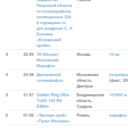
Рязанской области
по полумарафону,
посвященные 124-
й годовщине со
дня рождения С. А.
Есенина
«Есенинский
пробег»
3
22.09
VII Абсолют
Москва
10 км
Московский
Марафон
4
24.08
Дмитровский
Московская
полумар
полумарафон
область,
(факт.: 2
Дмитров
5
21.07
Golden Ring Ultra-
Владимирская
107650 м
Trail® 100 5th
область,
Edition
Суздаль
6
01.06
«Экопарк-трейл
Рязань
марафон
«Пульс Мещеры»