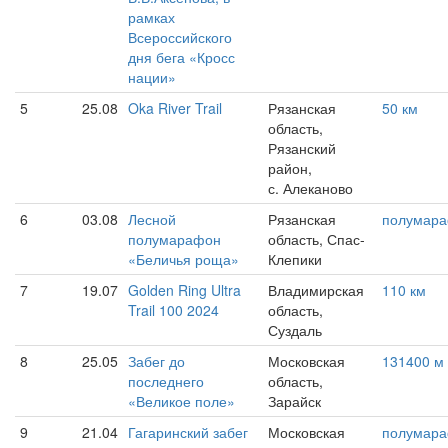
рамках
Всероссийского
дня бега «Кросс
нации»
5
25.08
Oka River Trail
Рязанская
50 км
область,
Рязанский
район,
с. Алеканово
6
03.08
Лесной
Рязанская
полумар
полумарафон
область, Спас-
«Беличья роща»
Клепики
7
19.07
Golden Ring Ultra
Владимирская
110 км
Trail 100 2024
область,
Суздаль
8
25.05
Забег до
Московская
131400 м
последнего
область,
«Великое поле»
Зарайск
9
21.04
Гагаринский забег
Московская
полумар