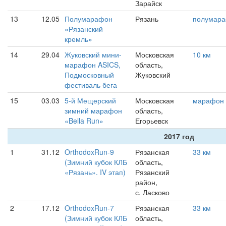
Зарайск
13
12.05
Полумарафон
Рязань
полумар
«Рязанский
кремль»
14
29.04
Жуковский мини-
Московская
10 км
марафон ASICS,
область,
Подмосковный
Жуковский
фестиваль бега
15
03.03
5-й Мещерский
Московская
марафон
зимний марафон
область,
«Bella Run»
Егорьевск
2017 год
1
31.12
OrthodoxRun-9
Рязанская
33 км
(Зимний кубок КЛБ
область,
«Рязань». IV этап)
Рязанский
район,
с. Ласково
2
17.12
OrthodoxRun-7
Рязанская
33 км
(Зимний кубок КЛБ
область,