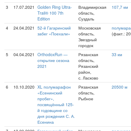
3
17.07.2021
Golden Ring Ultra-
Владимирская
107,7 км
Trail® 100 7th
область,
Edition
Суздаль
4
24.04.2021
52-й Гагаринский
Московская
полумар
забег «Поехали»
область,
(факт.: 2
Звездный
городок
5
04.04.2021
OrthodoxRun —
Рязанская
33 км
открытие сезона
область,
2021
Рязанский
район,
с. Ласково
6
10.10.2020
XL полумарафон
Рязанская
20500 м
«Есенинский
область,
пробег»,
Рыбное
посвящённый 125-
й годовщине со
дня рождения С. А.
Есенина