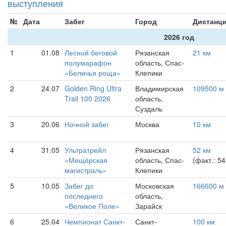
выступления
№
Дата
Забег
Город
Дистанц
2026 год
1
01.08
Лесной беговой
Рязанская
21 км
полумарафон
область, Спас-
«Беличья роща»
Клепики
2
24.07
Golden Ring Ultra
Владимирская
109500 м
Trail 100 2026
область,
Суздаль
3
20.06
Ночной забег
Москва
10 км
4
31.05
Ультратрейл
Рязанская
52 км
«Мещёрская
область, Спас-
(факт.: 54
магистраль»
Клепики
5
10.05
Забег до
Московская
166600 м
последнего
область,
«Великое Поле»
Зарайск
6
25.04
Чемпионат Санкт-
Санкт-
100 км