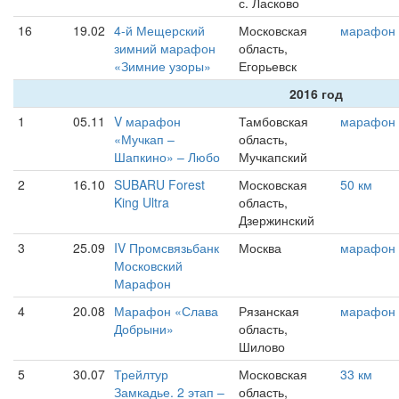
с. Ласково
16
19.02
4-й Мещерский
Московская
марафон
зимний марафон
область,
«Зимние узоры»
Егорьевск
2016 год
1
05.11
V марафон
Тамбовская
марафон
«Мучкап –
область,
Шапкино» – Любо
Мучкапский
2
16.10
SUBARU Forest
Московская
50 км
King Ultra
область,
Дзержинский
3
25.09
IV Промсвязьбанк
Москва
марафон
Московский
Марафон
4
20.08
Марафон «Слава
Рязанская
марафон
Добрыни»
область,
Шилово
5
30.07
Трейлтур
Московская
33 км
Замкадье. 2 этап –
область,