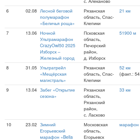
с. Алеканово
6
02.08
Лесной беговой
Рязанская
21 км
полумарафон
область, Спас-
«Беличья роща»
Клепики
7
13.06
Ночной
Псковская
51900 м
Ультрамарафон
область,
CrazyOwl50 2025
Печорский
Изборск –
район,
Железный город
д. Изборск
8
31.05
Ультратрейл
Рязанская
52 км
«Мещёрская
область, Спас-
(факт.: 54
магистраль»
Клепики
9
13.04
Забег «Открытие
Рязанская
33 км
сезона»
область,
Рязанский
район,
с. Ласково
10
23.02
Зимний
Московская
марафон
Егорьевский
область,
марафон «Bella
Егорьевск