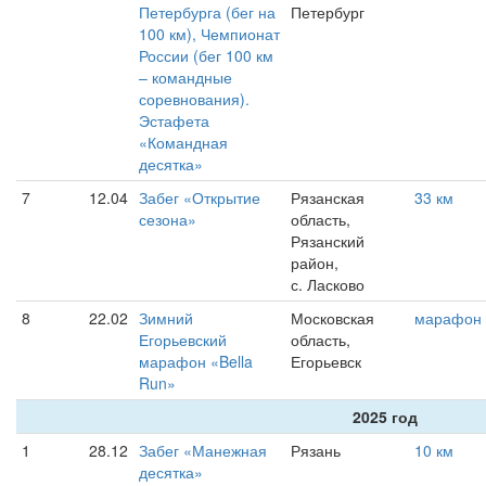
Петербурга (бег на
Петербург
100 км), Чемпионат
России (бег 100 км
– командные
соревнования).
Эстафета
«Командная
десятка»
7
12.04
Забег «Открытие
Рязанская
33 км
сезона»
область,
Рязанский
район,
с. Ласково
8
22.02
Зимний
Московская
марафон
Егорьевский
область,
марафон «Bella
Егорьевск
Run»
2025 год
1
28.12
Забег «Манежная
Рязань
10 км
десятка»