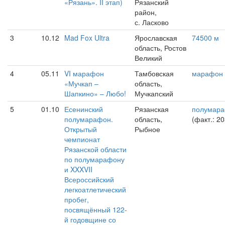
«Рязань». II этап)
Рязанский
район,
с. Ласково
3
10.12
Mad Fox Ultra
Ярославская
74500 м
область, Ростов
Великий
4
05.11
VI марафон
Тамбовская
марафон
«Мучкап –
область,
Шапкино» – Любо!
Мучкапский
5
01.10
Есенинский
Рязанская
полумар
полумарафон.
область,
(факт.: 2
Открытый
Рыбное
чемпионат
Рязанской области
по полумарафону
и XXXVII
Всероссийский
легкоатлетический
пробег,
посвящённый 122-
й годовщине со