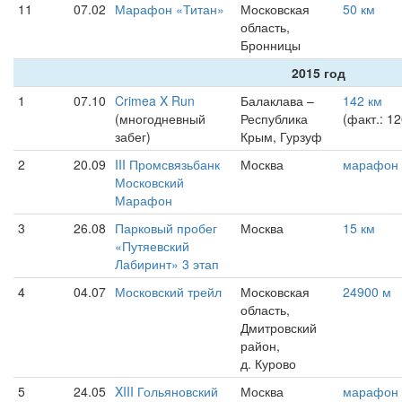
11
07.02
Марафон «Титан»
Московская
50 км
область,
Бронницы
2015 год
1
07.10
Crimea X Run
Балаклава –
142 км
(многодневный
Республика
(факт.: 1
забег)
Крым, Гурзуф
2
20.09
III Промсвязьбанк
Москва
марафон
Московский
Марафон
3
26.08
Парковый пробег
Москва
15 км
«Путяевский
Лабиринт» 3 этап
4
04.07
Московский трейл
Московская
24900 м
область,
Дмитровский
район,
д. Курово
5
24.05
XIII Гольяновский
Москва
марафон