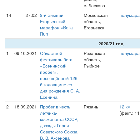
с. Ласково
14
27.02
9-й Зимний
Московская
полумар
Егорьевский
область,
марафон «Bella
Егорьевск
Run»
2020/21 год
1
09.10.2021
Областной
Рязанская
полумар
фестиваль бега
область,
«Есенинский
Рыбное
пробег»,
посвящённый 126-
й годовщине со
дня рождения С. А.
Есенина
2
18.09.2021
Пробег в честь
Рязань
12 км
летчика-
(факт.: 1
космонавта СССР,
дважды Героя
Советского Союза
В. В. Аксенова