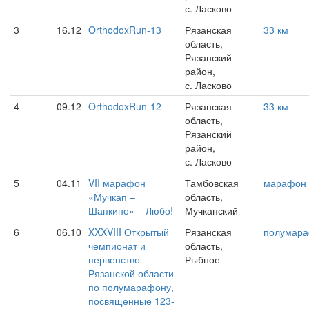
с. Ласково
3
16.12
OrthodoxRun-13
Рязанская
33 км
область,
Рязанский
район,
с. Ласково
4
09.12
OrthodoxRun-12
Рязанская
33 км
область,
Рязанский
район,
с. Ласково
5
04.11
VII марафон
Тамбовская
марафон
«Мучкап –
область,
Шапкино» – Любо!
Мучкапский
6
06.10
XXXVIII Открытый
Рязанская
полумар
чемпионат и
область,
первенство
Рыбное
Рязанской области
по полумарафону,
посвященные 123-