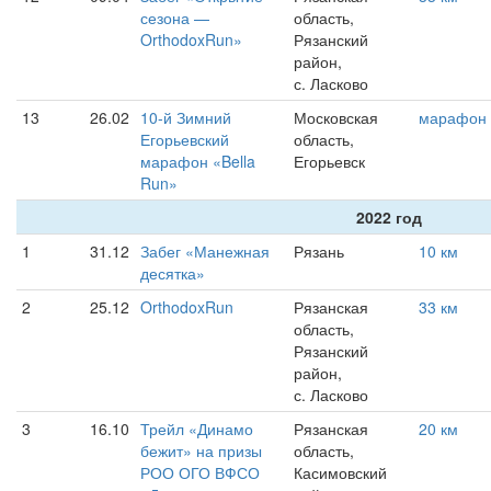
сезона —
область,
OrthodoxRun»
Рязанский
район,
с. Ласково
13
26.02
10-й Зимний
Московская
марафон
Егорьевский
область,
марафон «Bella
Егорьевск
Run»
2022 год
1
31.12
Забег «Манежная
Рязань
10 км
десятка»
2
25.12
OrthodoxRun
Рязанская
33 км
область,
Рязанский
район,
с. Ласково
3
16.10
Трейл «Динамо
Рязанская
20 км
бежит» на призы
область,
РОО ОГО ВФСО
Касимовский