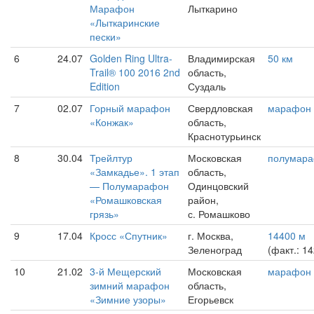
Марафон
Лыткарино
«Лыткаринские
пески»
6
24.07
Golden Ring Ultra-
Владимирская
50 км
Trail® 100 2016 2nd
область,
Edition
Суздаль
7
02.07
Горный марафон
Свердловская
марафон
«Конжак»
область,
Краснотурьинск
8
30.04
Трейлтур
Московская
полумар
«Замкадье». 1 этап
область,
— Полумарафон
Одинцовский
«Ромашковская
район,
грязь»
с. Ромашково
9
17.04
Кросс «Спутник»
г. Москва,
14400 м
Зеленоград
(факт.: 1
10
21.02
3-й Мещерский
Московская
марафон
зимний марафон
область,
«Зимние узоры»
Егорьевск