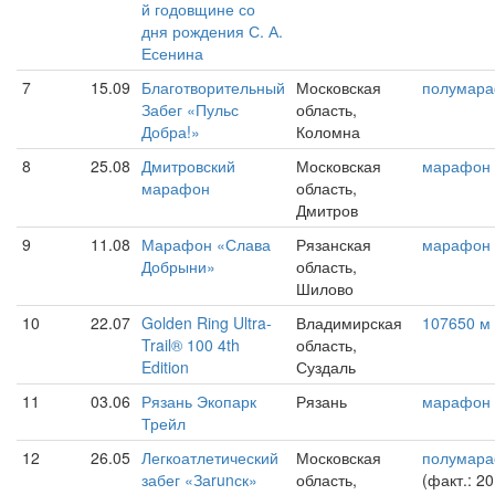
й годовщине со
дня рождения С. А.
Есенина
7
15.09
Благотворительный
Московская
полумар
Забег «Пульс
область,
Добра!»
Коломна
8
25.08
Дмитровский
Московская
марафон
марафон
область,
Дмитров
9
11.08
Марафон «Слава
Рязанская
марафон
Добрыни»
область,
Шилово
10
22.07
Golden Ring Ultra-
Владимирская
107650 м
Trail® 100 4th
область,
Edition
Суздаль
11
03.06
Рязань Экопарк
Рязань
марафон
Трейл
12
26.05
Легкоатлетический
Московская
полумар
забег «Заrunск»
область,
(факт.: 20