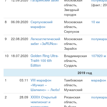
7
12.09.2020
Гагаринский забег
Московская
полумар
область,
(факт.: 2
Звездный
городок
8
06.09.2020
Серпуховский
Московская
10 км
марафон
область,
Серпухов
9
22.08.2020
Легкоатлетический
Московская
полумар
забег «ЗаRUNск»
область,
Зарайск
10
18.07.2020
Golden Ring Ultra-
Владимирская
107920 м
Trail® 100 6th
область,
Edition
Суздаль
2019 год
1
03.11
VIII марафон
Тамбовская
марафон
«Мучкап –
область,
Шапкино» – Любо!
Мучкапский
2
28.09
XXXIХ Открытый
Рязанская
полумар
чемпионат и
область,
первенство
Рыбное