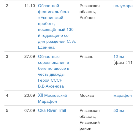
2
11.10
Областной
Рязанская
полумар
фестиваль бега
область,
«Есенинский
Рыбное
пробег»,
посвящённый 130-
й годовщине со
дня рождения С. А.
Есенина
3
27.09
Областные
Рязань
12 км
соревнования в
(факт.: 1
беге по шоссе в
честь дважды
Героя СССР
В.В.Аксенова
4
20.09
XII Московский
Москва
марафон
Марафон
5
07.09
Oka River Trail
Рязанская
50 км
область,
Рязанский
район,