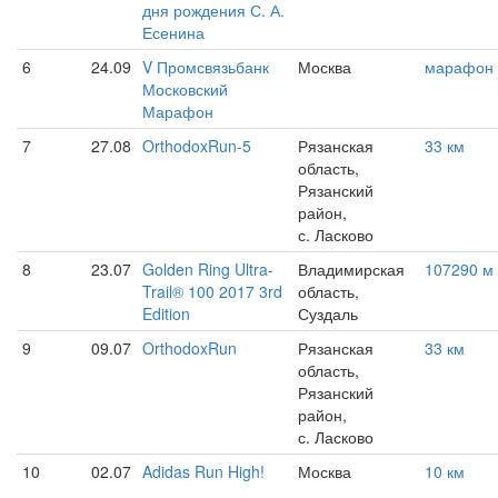
дня рождения С. А.
Есенина
6
24.09
V Промсвязьбанк
Москва
марафон
Московский
Марафон
7
27.08
OrthodoxRun-5
Рязанская
33 км
область,
Рязанский
район,
с. Ласково
8
23.07
Golden Ring Ultra-
Владимирская
107290 м
Trail® 100 2017 3rd
область,
Edition
Суздаль
9
09.07
OrthodoxRun
Рязанская
33 км
область,
Рязанский
район,
с. Ласково
10
02.07
Adidas Run High!
Москва
10 км