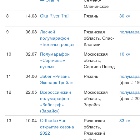
Оленинское
8
14.08
Oka River Trail
Рязань
30 км
9
06.08
Лесной
Рязанская
полумар
полумарафон
область, Спас-
«Беличья роща»
Клепики
10
02.07
Полумарафон
Московская
10 км
«Сергиевым
область,
путем»
Сергиев Посад
11
04.06
Забег «Рязань
Рязань
полумар
Экопарк Трейл»
(факт.: 1
12
22.05
Всероссийский
Московская
полумар
полумарафон
область,
(факт.: 2
«Забег.рф»
Зарайск
(Зарайск)
13
10.04
OrthodoxRun —
Рязанская
33 км
открытие сезона
область,
2022
Рязанский
район,