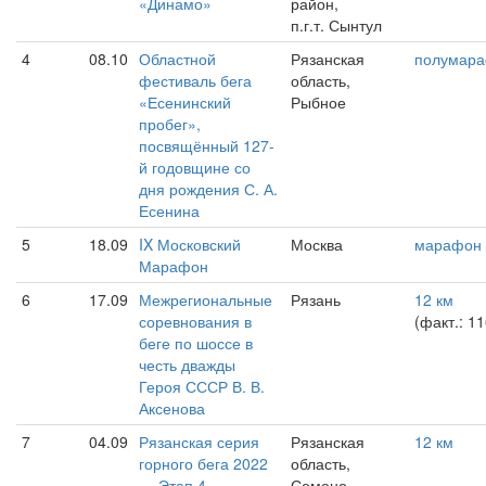
«Динамо»
район,
п.г.т. Сынтул
4
08.10
Областной
Рязанская
полумар
фестиваль бега
область,
«Есенинский
Рыбное
пробег»,
посвящённый 127-
й годовщине со
дня рождения С. А.
Есенина
5
18.09
IX Московский
Москва
марафон
Марафон
6
17.09
Межрегиональные
Рязань
12 км
соревнования в
(факт.: 1
беге по шоссе в
честь дважды
Героя СССР В. В.
Аксенова
7
04.09
Рязанская серия
Рязанская
12 км
горного бега 2022
область,
— Этап 4
Семено-