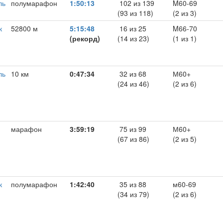
ль
полумарафон
1:50:13
102 из 139
M60-69
(93 из 118)
(2 из 3)
к
52800 м
5:15:48
16 из 25
M66-70
(рекорд)
(14 из 23)
(1 из 1)
ль
10 км
0:47:34
32 из 68
М60+
(24 из 46)
(2 из 6)
марафон
3:59:19
75 из 99
М60+
(67 из 86)
(2 из 5)
к
полумарафон
1:42:40
35 из 88
м60-69
(34 из 79)
(2 из 6)