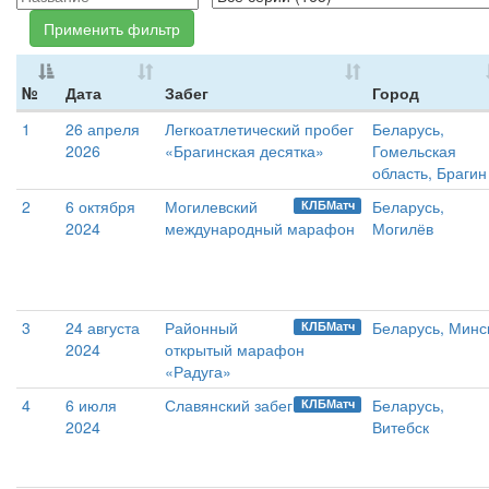
Применить фильтр
№
Дата
Забег
Город
1
26 апреля
Легкоатлетический пробег
Беларусь,
2026
«Брагинская десятка»
Гомельская
область, Брагин
2
6 октября
Могилевский
Беларусь,
КЛБМатч
2024
международный марафон
Могилёв
3
24 августа
Районный
Беларусь, Минс
КЛБМатч
2024
открытый марафон
«Радуга»
4
6 июля
Славянский забег
Беларусь,
КЛБМатч
2024
Витебск