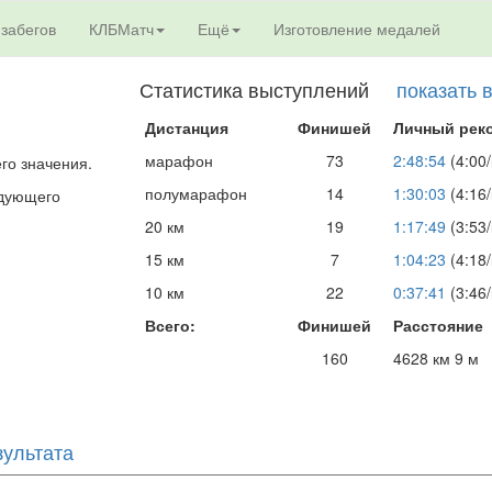
 забегов
КЛБМатч
Ещё
Изготовление медалей
Статистика выступлений
показать 
Дистанция
Финишей
Личный рек
марафон
73
2:48:54
(4:00/
его значения.
полумарафон
14
1:30:03
(4:16/
едующего
20 км
19
1:17:49
(3:53/
15 км
7
1:04:23
(4:18/
10 км
22
0:37:41
(3:46/
Всего:
Финишей
Расстояние
160
4628 км 9 м
зультата