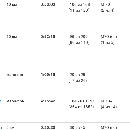
10 км
0:53:02
106 из 168
М 70+
(91 из 123)
(2 из 4)
10 км
0:53:19
96 из 209
М70 и ст.
(80 из 140)
(1 из 5)
марафон
4:00:19
20 из 29
(17 из 26)
г
марафон
4:15:42
1046 из 1797
М 70+
(864 из 1352)
(4 из 14)
ль
5 км
0:25:20
30 из 45
М70 и ст.