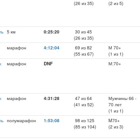
(26 из 35)
(2 из 5)
ль
5 км
0:25:20
30 из 45
(26 из 35)
марафон
4:12:04
69 из 82
М 70+
(55 из 67)
(1 из 1)
к
марафон
DNF
М:70+
к
марафон
4:31:28
47 из 64
Мужчины 66 -
(41 из 52)
70 лет
(1 из 1)
ль
полумарафон
1:53:08
98 из 125
M70+
(85 из 104)
(2 из 3)