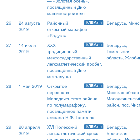
— «Золотая осень»,
посвящённый Дню
машиностроителя
26
24 августа
Районный
Беларусь, Минс
КЛБМатч
2019
открытый марафон
«Радуга»
27
14 июля
ХХХ
Беларусь,
КЛБМатч
2019
традиционный
Гомельская
межгосударственный
область, Жлоби
легкоатлетический пробег,
посвящённый Дню
металлурга
28
1 мая 2019
Открытое
Беларусь,
КЛБМатч
первенство
Минская област
Молодеченского района
Молодечненски
по полумарафону,
район, пос. Чис
посвященное памяти
экипажа Н.Ф. Гастелло
29
20 апреля
XVI Полесский
Беларусь,
КЛБМатч
2019
легкоатлетический кросс
Брестская
на призы мастера спорта
область, Ивано