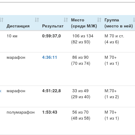
Место
Группа
Дистанция
Результат
(среди М/Ж)
(место в ней)
10 км
0:59:37,0
106 из 134
М 70 и ст.
(82 из 93)
(4 из 6)
марафон
4:36:11
86 из 90
М 70+
(70 из 74)
(1 из 1)
к
марафон
4:51:22,8
33 из 49
М:70+
(29 из 40)
(1 из 2)
полумарафон
1:53:43
56 из 70
М 70+
(48 из 58)
(1 из 1)