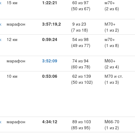
к
15 км
1:22:21
60 из 97
м70+
(50 из 67)
(2 из 6)
к
марафон
3:57:19,2
9 из 23
М70+
(7 из 18)
(1 из 2)
к
12 км
0:59:24
54 из 98
м70+
(49 из 77)
(1 из 8)
марафон
3:52:09
74 из 94
M60+
(60 из 78)
(2 из 4)
10 км
0:53:06
62 из 139
М70 и ст.
(50 из 102)
(1 из 3)
к
марафон
4:34:12
89 из 103
M66-70
(85 из 95)
(1 из 2)