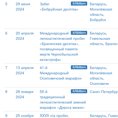
5
29 июня
Забег
Беларусь,
КЛБМатч
2024
«Бобруйская десятка»
Могилёвская
область,
Бобруйск
6
20 апреля
Международный
Беларусь,
КЛБМатч
2024
легкоатлетический пробег
Гомельская
«Брагинская десятка»,
область, Брагин
посвященный памяти
жертв Чернобыльской
катастрофы
7
13 апреля
41-й
Беларусь,
КЛБМатч
2024
Международный
Могилёвская
Осиповичский марафон
область,
Осиповичи
8
28 января
55-й
Санкт-Петербур
КЛБМатч
2024
традиционный
легкоатлетический зимний
марафон «Дорога жизни»
9
25 ноября
XXVII л/а пробег,
Беларусь, Гоме