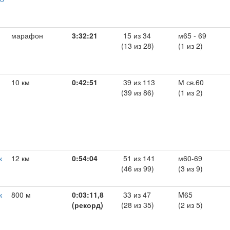
марафон
3:32:21
15 из 34
м65 - 69
(13 из 28)
(1 из 2)
10 км
0:42:51
39 из 113
М св.60
(39 из 86)
(1 из 2)
к
12 км
0:54:04
51 из 141
м60-69
(46 из 99)
(3 из 9)
к
800 м
0:03:11,8
33 из 47
M65
(рекорд)
(28 из 35)
(2 из 5)