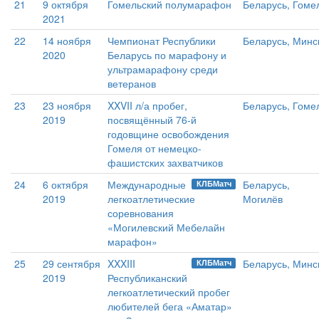
21
9 октября
Гомельский полумарафон
Беларусь, Гоме
2021
22
14 ноября
Чемпионат Республики
Беларусь, Минс
2020
Беларусь по марафону и
ультрамарафону среди
ветеранов
23
23 ноября
XXVII л/а пробег,
Беларусь, Гоме
2019
посвящённый 76-й
годовщине освобождения
Гомеля от немецко-
фашистских захватчиков
24
6 октября
Международные
Беларусь,
КЛБМатч
2019
легкоатлетические
Могилёв
соревнования
«Могилевский Мебелайн
марафон»
25
29 сентября
XXXIII
Беларусь, Минс
КЛБМатч
2019
Республиканский
легкоатлетический пробег
любителей бега «Аматар»