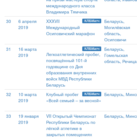
международного класса
Владимира Тямчика
30
6 апреля
XXXVII
Беларусь,
КЛБМатч
2019
Международный
Могилёвская
Осиповичский марафон
область,
Осиповичи
31
16 марта
Беларусь,
КЛБМатч
Легкоатлетический пробег,
2019
Гомельская
посвящённый 101-й
область, Речица
годовщине со Дня
образования внутренних
войск МВД Республики
Беларусь
32
10 марта
Клубный пробег
Беларусь, Минс
КЛБМатч
2019
«Всей семьей – за весной»
33
19 января
VII Открытый Чемпионат
Беларусь, Минс
2019
Республики Беларусь по
лёгкой атлетике в
закрытых помещениях