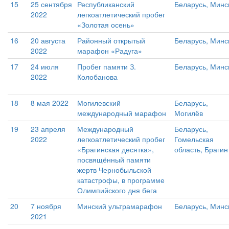
15
25 сентября
Республиканский
Беларусь, Минс
2022
легкоатлетический пробег
«Золотая осень»
16
20 августа
Районный открытый
Беларусь, Минс
2022
марафон «Радуга»
17
24 июля
Пробег памяти З.
Беларусь, Минс
2022
Колобанова
18
8 мая 2022
Могилевский
Беларусь,
международный марафон
Могилёв
19
23 апреля
Международный
Беларусь,
2022
легкоатлетический пробег
Гомельская
«Брагинская десятка»,
область, Брагин
посвящённый памяти
жертв Чернобыльской
катастрофы, в программе
Олимпийского дня бега
20
7 ноября
Минский ультрамарафон
Беларусь, Минс
2021