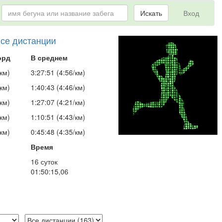
Искать
Вход
все дистанции
орд
В среднем
км)
3:27:51 (4:56/км)
км)
1:40:43 (4:46/км)
км)
1:27:07 (4:21/км)
км)
1:10:51 (4:43/км)
км)
0:45:48 (4:35/км)
Время
16 суток
01:50:15,06