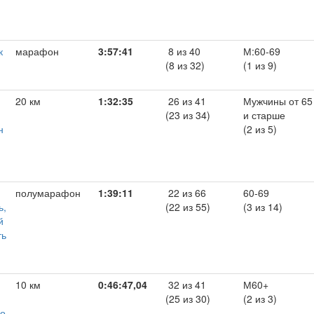
к
марафон
3:57:41
8 из 40
М:60-69
(8 из 32)
(1 из 9)
20 км
1:32:35
26 из 41
Мужчины от 65
(23 из 34)
и старше
н
(2 из 5)
полумарафон
1:39:11
22 из 66
60-69
ь,
(22 из 55)
(3 из 14)
й
ть
10 км
0:46:47,04
32 из 41
М60+
(25 из 30)
(2 из 3)
во