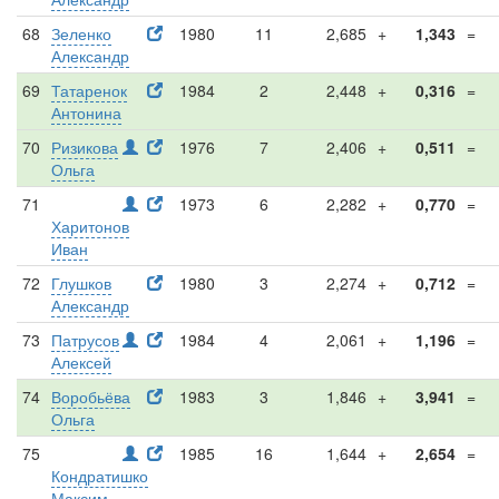
68
Зеленко
1980
11
2,685
+
1,343
=
Александр
69
Татаренок
1984
2
2,448
+
0,316
=
Антонина
70
Ризикова
1976
7
2,406
+
0,511
=
Ольга
71
1973
6
2,282
+
0,770
=
Харитонов
Иван
72
Глушков
1980
3
2,274
+
0,712
=
Александр
73
Патрусов
1984
4
2,061
+
1,196
=
Алексей
74
Воробьёва
1983
3
1,846
+
3,941
=
Ольга
75
1985
16
1,644
+
2,654
=
Кондратишко
Максим