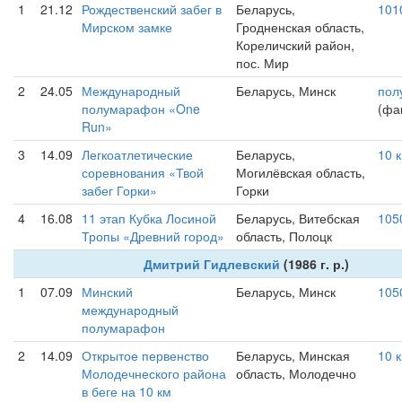
1
21.12
Рождественский забег в
Беларусь,
101
Мирском замке
Гродненская область,
Кореличский район,
пос. Мир
2
24.05
Международный
Беларусь, Минск
пол
полумарафон «One
(фак
Run»
3
14.09
Легкоатлетические
Беларусь,
10 
соревнования «Твой
Могилёвская область,
забег Горки»
Горки
4
16.08
11 этап Кубка Лосиной
Беларусь, Витебская
105
Тропы «Древний город»
область, Полоцк
Дмитрий Гидлевский
(1986 г. р.)
1
07.09
Минский
Беларусь, Минск
105
международный
полумарафон
2
14.09
Открытое первенство
Беларусь, Минская
10 
Молодечнеского района
область, Молодечно
в беге на 10 км