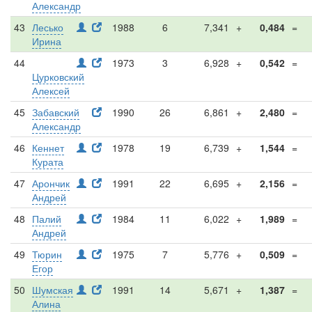
Александр
43
Лесько
1988
6
7,341
+
0,484
=
Ирина
44
1973
3
6,928
+
0,542
=
Цурковский
Алексей
45
Забавский
1990
26
6,861
+
2,480
=
Александр
46
Кеннет
1978
19
6,739
+
1,544
=
Курата
47
Арончик
1991
22
6,695
+
2,156
=
Андрей
48
Палий
1984
11
6,022
+
1,989
=
Андрей
49
Тюрин
1975
7
5,776
+
0,509
=
Егор
50
Шумская
1991
14
5,671
+
1,387
=
Алина