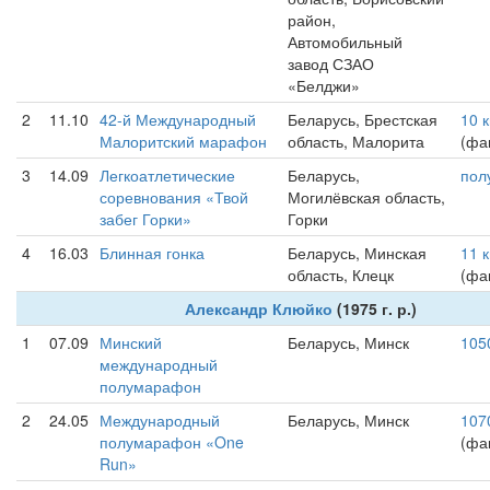
район,
Автомобильный
завод СЗАО
«Белджи»
2
11.10
42-й Международный
Беларусь, Брестская
10 
Малоритский марафон
область, Малорита
(фак
3
14.09
Легкоатлетические
Беларусь,
пол
соревнования «Твой
Могилёвская область,
забег Горки»
Горки
4
16.03
Блинная гонка
Беларусь, Минская
11 
область, Клецк
(фак
Александр Клюйко
(1975 г. р.)
1
07.09
Минский
Беларусь, Минск
105
международный
полумарафон
2
24.05
Международный
Беларусь, Минск
107
полумарафон «One
(фак
Run»