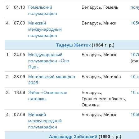
3
04.10
Гомельский
Беларусь, Гомель
пол
полумарафон
4
07.09
Минский
Беларусь, Минск
105
международный
полумарафон
Тадеуш Желток
(1964 г. р.)
1
24.05
Международный
Беларусь, Минск
107
полумарафон «One
(фак
Run»
2
28.09
Могилевский марафон
Беларусь, Могилёв
10 
2025
3
13.09
Забег «Ошмянская
Беларусь,
10 
пятерка»
Гродненская область,
Ошмяны
4
07.09
Минский
Беларусь, Минск
105
международный
полумарафон
Александр Забавский
(1990 г. р.)