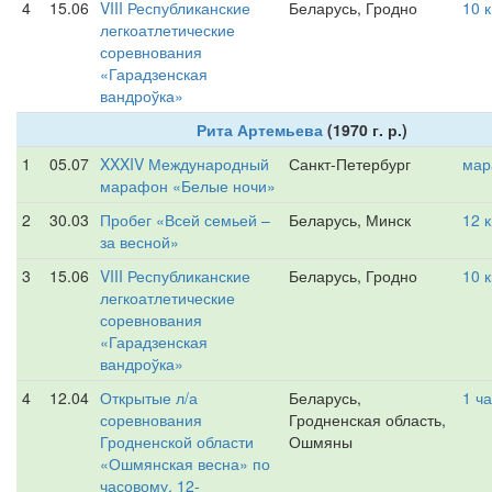
4
15.06
VIII Республиканские
Беларусь, Гродно
10 
легкоатлетические
соревнования
«Гарадзенская
вандроўка»
Рита Артемьева
(1970 г. р.)
1
05.07
XXXIV Международный
Санкт-Петербург
мар
марафон «Белые ночи»
2
30.03
Пробег «Всей семьей –
Беларусь, Минск
12 
за весной»
3
15.06
VIII Республиканские
Беларусь, Гродно
10 
легкоатлетические
соревнования
«Гарадзенская
вандроўка»
4
12.04
Открытые л/а
Беларусь,
1 ч
соревнования
Гродненская область,
Гродненской области
Ошмяны
«Ошмянская весна» по
часовому, 12-