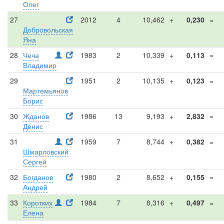
Олег
27
2012
4
10,462
+
0,230
=
Добровольская
Яна
28
Чеча
1983
2
10,339
+
0,113
=
Владимир
29
1951
2
10,135
+
0,123
=
Мартемьянов
Борис
30
Жданов
1986
13
9,193
+
2,832
=
Денис
31
1959
7
8,744
+
0,382
=
Шмарловский
Сергей
32
Богданов
1980
2
8,652
+
0,155
=
Андрей
33
Коротких
1984
7
8,316
+
0,497
=
Елена