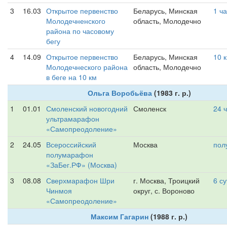
3
16.03
Открытое первенство
Беларусь, Минская
1 ч
Молодечненского
область, Молодечно
района по часовому
бегу
4
14.09
Открытое первенство
Беларусь, Минская
10 
Молодечнеского района
область, Молодечно
в беге на 10 км
Ольга Воробьёва
(1983 г. р.)
1
01.01
Смоленский новогодний
Смоленск
24 
ультрамарафон
«Самопреодоление»
2
24.05
Всероссийский
Москва
пол
полумарафон
«ЗаБег.РФ» (Москва)
3
08.08
Сверхмарафон Шри
г. Москва, Троицкий
6 су
Чинмоя
округ, с. Вороново
«Самопреодоление»
Максим Гагарин
(1988 г. р.)