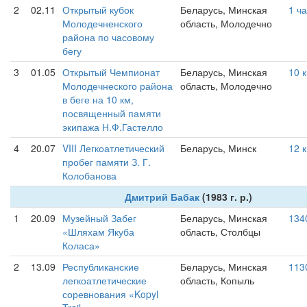
2
02.11
Открытый кубок
Беларусь, Минская
1 ч
Молодечненского
область, Молодечно
района по часовому
бегу
3
01.05
Открытый Чемпионат
Беларусь, Минская
10 
Молодечнеского района
область, Молодечно
в беге на 10 км,
посвященный памяти
экипажа Н.Ф.Гастелло
4
20.07
VIII Легкоатлетический
Беларусь, Минск
12 
пробег памяти З. Г.
Колобанова
Дмитрий Бабак
(1983 г. р.)
1
20.09
Музейный Забег
Беларусь, Минская
134
«Шляхам Якуба
область, Столбцы
Коласа»
2
13.09
Республиканские
Беларусь, Минская
113
легкоатлетические
область, Копыль
соревнования «Kopyl