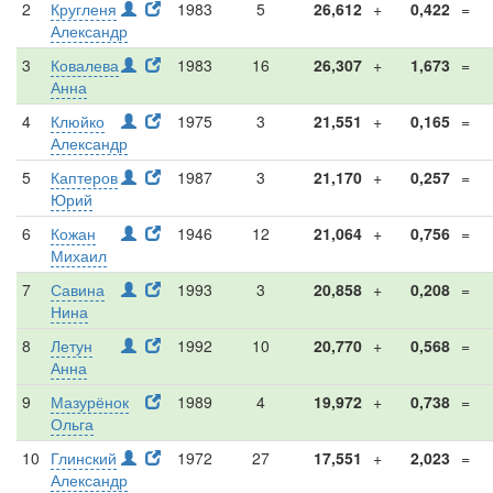
2
Кругленя
1983
5
26,612
+
0,422
=
Александр
3
Ковалева
1983
16
26,307
+
1,673
=
Анна
4
Клюйко
1975
3
21,551
+
0,165
=
Александр
5
Каптеров
1987
3
21,170
+
0,257
=
Юрий
6
Кожан
1946
12
21,064
+
0,756
=
Михаил
7
Савина
1993
3
20,858
+
0,208
=
Нина
8
Летун
1992
10
20,770
+
0,568
=
Анна
9
Мазурёнок
1989
4
19,972
+
0,738
=
Ольга
10
Глинский
1972
27
17,551
+
2,023
=
Александр