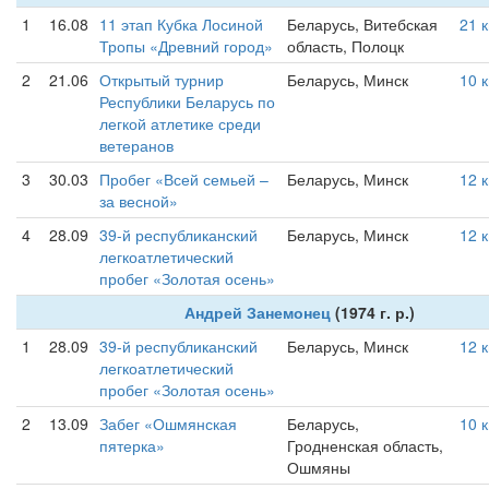
1
16.08
11 этап Кубка Лосиной
Беларусь, Витебская
21 
Тропы «Древний город»
область, Полоцк
2
21.06
Открытый турнир
Беларусь, Минск
10 
Республики Беларусь по
легкой атлетике среди
ветеранов
3
30.03
Пробег «Всей семьей –
Беларусь, Минск
12 
за весной»
4
28.09
39-й республиканский
Беларусь, Минск
12 
легкоатлетический
пробег «Золотая осень»
Андрей Занемонец
(1974 г. р.)
1
28.09
39-й республиканский
Беларусь, Минск
12 
легкоатлетический
пробег «Золотая осень»
2
13.09
Забег «Ошмянская
Беларусь,
10 
пятерка»
Гродненская область,
Ошмяны