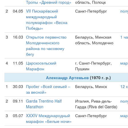
Тропы «Древний город»
область, Полоцк
2
04.05
VII Пискарёвский
Санкт-Петербург
пол
международный
полумарафон «Весна
Победы»
3
16.03
Открытое первенство
Беларусь, Минская
1 ч
Молодечненского
область, Молодечно
района по часовому
бегу
4
11.05
Царскосельский
г. Санкт-Петербург,
мар
Марафон
Пушкин
Александр Артемьев
(1970 г. р.)
1
30.03
Пробег «Всей семьей –
Беларусь, Минск
12 
за весной»
2
09.11
Garda Trentino Half
Италия, Рива-дель-
пол
Marathon
Гарда (Riva del Garda)
3
05.07
XXXIV Международный
Санкт-Петербург
мар
марафон «Белые ночи»