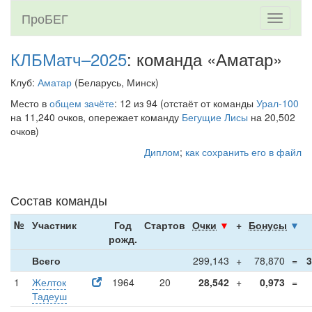
ПроБЕГ
Toggle
navigati
КЛБМатч–2025
: команда «Аматар»
Клуб:
Аматар
(Беларусь, Минск)
Место в
общем зачёте
: 12 из 94 (отстаёт от команды
Урал-100
на 11,240 очков, опережает команду
Бегущие Лисы
на 20,502
очков)
Диплом
;
как сохранить его в файл
Состав команды
№
Участник
Год
Стартов
Очки
▼
+
Бонусы
▼
рожд.
Всего
299,143
+
78,870
=
3
1
Желток
1964
20
28,542
+
0,973
=
Тадеуш