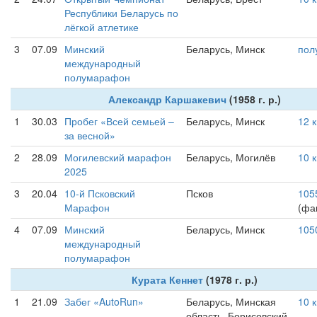
Республики Беларусь по
лёгкой атлетике
3
07.09
Минский
Беларусь, Минск
пол
международный
полумарафон
Александр Каршакевич
(1958 г. р.)
1
30.03
Пробег «Всей семьей –
Беларусь, Минск
12 
за весной»
2
28.09
Могилевский марафон
Беларусь, Могилёв
10 
2025
3
20.04
10-й Псковский
Псков
105
Марафон
(фак
4
07.09
Минский
Беларусь, Минск
105
международный
полумарафон
Курата Кеннет
(1978 г. р.)
1
21.09
Забег «AutoRun»
Беларусь, Минская
10 
область, Борисовский