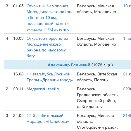
3
01.05
Открытый Чемпионат
Беларусь, Минская
10 
Молодечнеского района
область, Молодечно
в беге на 10 км,
посвященный памяти
экипажа Н.Ф.Гастелло
4
16.03
Открытое первенство
Беларусь, Минская
1 ч
Молодечненского
область, Молодечно
района по часовому
бегу
Александр Глинский
(1972 г. р.)
1
16.08
11 этап Кубка Лосиной
Беларусь, Витебская
21 
Тропы «Древний город»
область, Полоцк
2
29.11
Медвежий трейл
Беларусь,
223
Гродненская область,
Сморгонский район,
д. Клиденяты
3
24.05
17-й любительский
Беларусь, Минская
214
марафон «Налибоки»
область,
Столбцовский район,