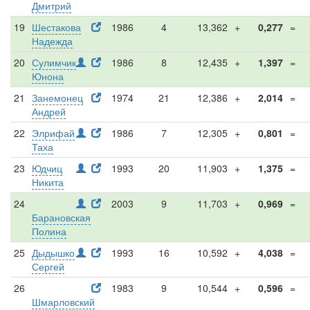
Дмитрий
19
Шестакова
1986
4
13,362
+
0,277
=
Надежда
20
Сулимчик
1986
8
12,435
+
1,397
=
Юнона
21
Занемонец
1974
21
12,386
+
2,014
=
Андрей
22
Элрифай
1986
7
12,305
+
0,801
=
Таха
23
Юдчиц
1993
20
11,903
+
1,375
=
Никита
24
2003
9
11,703
+
0,969
=
Барановская
Полина
25
Дыдышко
1993
16
10,592
+
4,038
=
Сергей
26
1983
9
10,544
+
0,596
=
Шмарловский