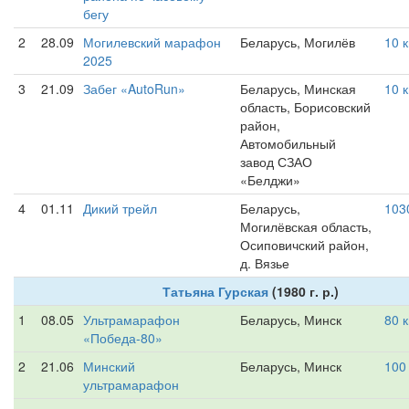
бегу
2
28.09
Могилевский марафон
Беларусь, Могилёв
10 
2025
3
21.09
Забег «AutoRun»
Беларусь, Минская
10 
область, Борисовский
район,
Автомобильный
завод СЗАО
«Белджи»
4
01.11
Дикий трейл
Беларусь,
103
Могилёвская область,
Осиповичский район,
д. Вязье
Татьяна Гурская
(1980 г. р.)
1
08.05
Ультрамарафон
Беларусь, Минск
80 
«Победа-80»
2
21.06
Минский
Беларусь, Минск
100
ультрамарафон