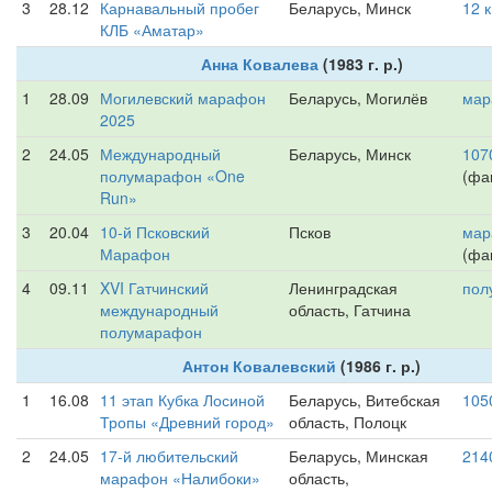
3
28.12
Карнавальный пробег
Беларусь, Минск
12 
КЛБ «Аматар»
Анна Ковалева
(1983 г. р.)
1
28.09
Могилевский марафон
Беларусь, Могилёв
мар
2025
2
24.05
Международный
Беларусь, Минск
107
полумарафон «One
(фак
Run»
3
20.04
10-й Псковский
Псков
мар
Марафон
(фак
4
09.11
XVI Гатчинский
Ленинградская
пол
международный
область, Гатчина
полумарафон
Антон Ковалевский
(1986 г. р.)
1
16.08
11 этап Кубка Лосиной
Беларусь, Витебская
105
Тропы «Древний город»
область, Полоцк
2
24.05
17-й любительский
Беларусь, Минская
214
марафон «Налибоки»
область,