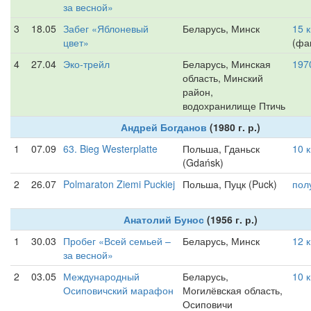
за весной»
3
18.05
Забег «Яблоневый
Беларусь, Минск
15 
цвет»
(фак
4
27.04
Эко-трейл
Беларусь, Минская
197
область, Минский
район,
водохранилище Птичь
Андрей Богданов
(1980 г. р.)
1
07.09
63. Bieg Westerplatte
Польша, Гданьск
10 
(Gdańsk)
2
26.07
Polmaraton Ziemi Puckiej
Польша, Пуцк (Puck)
пол
Анатолий Бунос
(1956 г. р.)
1
30.03
Пробег «Всей семьей –
Беларусь, Минск
12 
за весной»
2
03.05
Международный
Беларусь,
10 
Осиповичский марафон
Могилёвская область,
Осиповичи