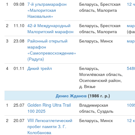
1
09.08
7-й ультрамарафон
Беларусь, Брестская
12 
«Малоритская
область, Малорита
Наковальня»
2
11.10
42-й Международный
Беларусь, Брестская
мар
Малоритский марафон
область, Малорита
(фак
3
23.08
Районный открытый
Беларусь, Минск
мар
марафон
«Самопревосхождение»
(Радуга)
4
01.11
Дикий трейл
Беларусь,
548
Могилёвская область,
Осиповичский район,
д. Вязье
Денис Жданов
(1986 г. р.)
1
25.07
Golden Ring Ultra Trail
Владимирская
109
100 2025
область, Суздаль
2
20.07
VIII Легкоатлетический
Беларусь, Минск
12 
пробег памяти З. Г.
Колобанова