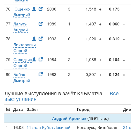
76
Ющенко
2000
3
1,548
+
0,173
=
Дмитрий
77
Лапуть
1989
1
1,407
+
0,060
=
Андрей
78
1993
6
1,220
+
0,312
=
Лихтарович
Сергей
79
Солодкин
1984
2
1,088
+
0,104
=
Сергей
80
Бабак
1983
2
0,807
+
0,124
=
Дмитрий
Лучшие выступления в зачёт КЛБМатча
Все
выступления
№
Дата
Забег
Город
Дис
Андрей Арончик
(1991 г. р.)
1
16.08
11 этап Кубка Лосиной
Беларусь, Витебская
21 