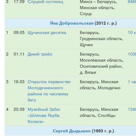
3
17.09
Слуцкий гостинец
Минск – Беларусь,
946
Минская область,
Слуцк
Яна Добровольская
(2012 г. р.)
1
09.05
Щучинская десятка
Беларусь,
10 
Гродненская область,
Щучин
2
01.11
Дикий трейл
Беларусь,
103
Могилёвская область,
Осиповичский район,
д. Вязье
3
16.03
Открытое первенство
Беларусь, Минская
1 ч
Молодечненского
область, Молодечно
района по часовому
бегу
4
20.09
Музейный Забег
Беларусь, Минская
134
«Шляхам Якуба
область, Столбцы
Коласа»
Сергей Дыдышко
(1993 г. р.)