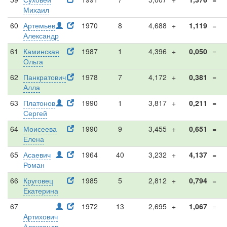
Михаил
60
Артемьев
1970
8
4,688
+
1,119
=
Александр
61
Каминская
1987
1
4,396
+
0,050
=
Ольга
62
Панкратович
1978
7
4,172
+
0,381
=
Алла
63
Платонов
1990
1
3,817
+
0,211
=
Сергей
64
Моисеева
1990
9
3,455
+
0,651
=
Елена
65
Асаевич
1964
40
3,232
+
4,137
=
Роман
66
Круговец
1985
5
2,812
+
0,794
=
Екатерина
67
1972
13
2,695
+
1,067
=
Артихович
Александр