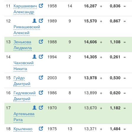
11
Каршакевич
1958
14
16,287
+
0,836
=
Александр
12
1989
9
15,570
+
0,867
=
Римашевский
Алексей
13
Зенькова
1988
9
14,606
+
1,108
=
Людмила
14
1994
2
14,305
+
0,261
=
Чаховский
Никита
15
Гуйдо
2003
9
13,978
+
0,530
=
Дмитрий
16
Гидлевский
1986
8
13,899
+
0,620
=
Дмитрий
17
1970
9
13,670
+
1,182
=
Артемьева
Рита
18
Крыленко
1975
13
13,371
+
1,484
=