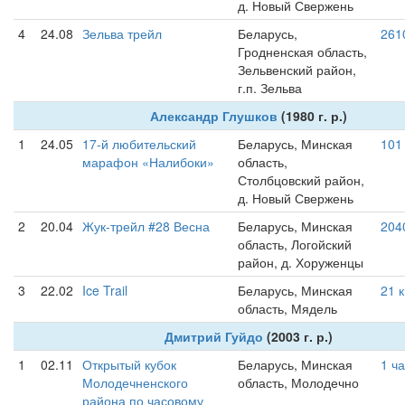
д. Новый Свержень
4
24.08
Зельва трейл
Беларусь,
261
Гродненская область,
Зельвенский район,
г.п. Зельва
Александр Глушков
(1980 г. р.)
1
24.05
17-й любительский
Беларусь, Минская
101
марафон «Налибоки»
область,
Столбцовский район,
д. Новый Свержень
2
20.04
Жук-трейл #28 Весна
Беларусь, Минская
204
область, Логойский
район, д. Хоруженцы
3
22.02
Ice Trail
Беларусь, Минская
21 
область, Мядель
Дмитрий Гуйдо
(2003 г. р.)
1
02.11
Открытый кубок
Беларусь, Минская
1 ч
Молодечненского
область, Молодечно
района по часовому