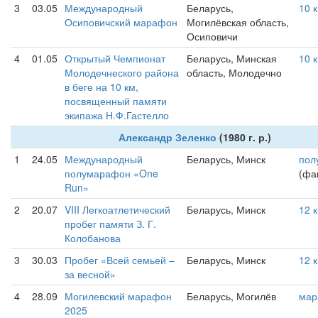
3
03.05
Международный
Беларусь,
10 
Осиповичский марафон
Могилёвская область,
Осиповичи
4
01.05
Открытый Чемпионат
Беларусь, Минская
10 
Молодечнеского района
область, Молодечно
в беге на 10 км,
посвященный памяти
экипажа Н.Ф.Гастелло
Александр Зеленко
(1980 г. р.)
1
24.05
Международный
Беларусь, Минск
пол
полумарафон «One
(фак
Run»
2
20.07
VIII Легкоатлетический
Беларусь, Минск
12 
пробег памяти З. Г.
Колобанова
3
30.03
Пробег «Всей семьей –
Беларусь, Минск
12 
за весной»
4
28.09
Могилевский марафон
Беларусь, Могилёв
мар
2025