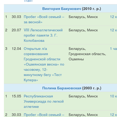
Trail»
Виктория Бакунович
(2010 г. р.)
1
30.03
Пробег «Всей семьей –
Беларусь, Минск
12 
за весной»
2
20.07
VIII Легкоатлетический
Беларусь, Минск
12 
пробег памяти З. Г.
Колобанова
3
12.04
Открытые л/а
Беларусь,
1 ч
соревнования
Гродненская область,
Гродненской области
Ошмяны
«Ошмянская весна» по
часовому, 12-
минутному бегу «Тест
Купера»
Полина Барановская
(2003 г. р.)
1
15.05
Республиканская
Беларусь, Минск
10 
Универсиада по легкой
атлетике
2
30.03
Пробег «Всей семьей –
Беларусь, Минск
12 