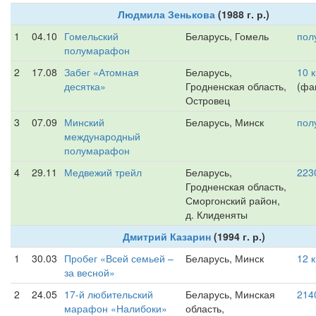
Людмила Зенькова
(1988 г. р.)
1
04.10
Гомельский
Беларусь, Гомель
пол
полумарафон
2
17.08
Забег «Атомная
Беларусь,
10 
десятка»
Гродненская область,
(фак
Островец
3
07.09
Минский
Беларусь, Минск
пол
международный
полумарафон
4
29.11
Медвежий трейл
Беларусь,
223
Гродненская область,
Сморгонский район,
д. Клиденяты
Дмитрий Казарин
(1994 г. р.)
1
30.03
Пробег «Всей семьей –
Беларусь, Минск
12 
за весной»
2
24.05
17-й любительский
Беларусь, Минская
214
марафон «Налибоки»
область,