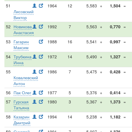
51
1964
12
5,583
+
1,504
=
Лисовский
Виктор
52
Новикова
1992
7
5,563
+
0,770
=
Анастасия
53
Гагарин
1988
16
5,541
+
0,997
=
Максим
54
Трубкина
1972
14
5,490
+
1,327
=
Инна
55
1986
7
5,475
+
0,428
=
Ковалевский
Антон
56
Пак Олег
1977
5
5,376
+
0,414
=
57
Гурская
1980
3
5,367
+
1,373
=
Татьяна
58
Казарин
1994
14
5,238
+
1,182
=
Дмитрий
59
Суховей
1991
7
5,007
+
1,376
=