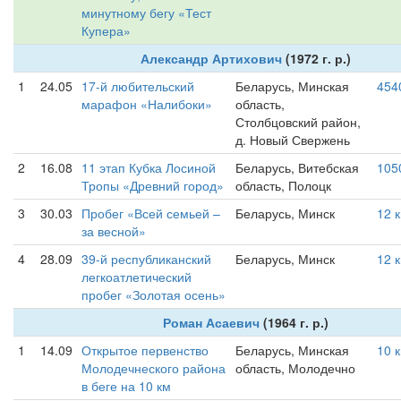
минутному бегу «Тест
Купера»
Александр Артихович
(1972 г. р.)
1
24.05
17-й любительский
Беларусь, Минская
454
марафон «Налибоки»
область,
Столбцовский район,
д. Новый Свержень
2
16.08
11 этап Кубка Лосиной
Беларусь, Витебская
105
Тропы «Древний город»
область, Полоцк
3
30.03
Пробег «Всей семьей –
Беларусь, Минск
12 
за весной»
4
28.09
39-й республиканский
Беларусь, Минск
12 
легкоатлетический
пробег «Золотая осень»
Роман Асаевич
(1964 г. р.)
1
14.09
Открытое первенство
Беларусь, Минская
10 
Молодечнеского района
область, Молодечно
в беге на 10 км