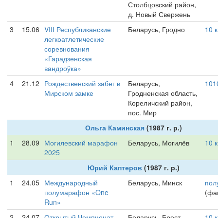
Столбцовский район,
д. Новый Свержень
3
15.06
VIII Республиканские
Беларусь, Гродно
10 
легкоатлетические
соревнования
«Гарадзенская
вандроўка»
4
21.12
Рождественский забег в
Беларусь,
101
Мирском замке
Гродненская область,
Кореличский район,
пос. Мир
Ольга Каминская
(1987 г. р.)
1
28.09
Могилевский марафон
Беларусь, Могилёв
10 
2025
Юрий Каптеров
(1987 г. р.)
1
24.05
Международный
Беларусь, Минск
пол
полумарафон «One
(фак
Run»
2
24.07
Открытый Чемпионат
Беларусь, Брест
10 