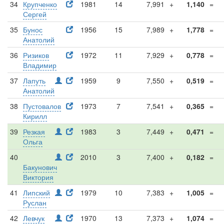
34
Крупченко
1981
14
7,991
+
1,140
=
Сергей
35
Бунос
1956
15
7,989
+
1,778
=
Анатолий
36
Ризиков
1972
11
7,929
+
0,778
=
Владимир
37
Лапуть
1959
9
7,550
+
0,519
=
Анатолий
38
Пустовалов
1973
7
7,541
+
0,365
=
Кирилл
39
Резкая
1983
3
7,449
+
0,471
=
Ольга
40
2010
3
7,400
+
0,182
=
Бакунович
Виктория
41
Липский
1979
10
7,383
+
1,005
=
Руслан
42
Левчук
1970
13
7,373
+
1,074
=